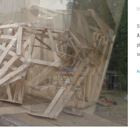
S
A
p
s
R