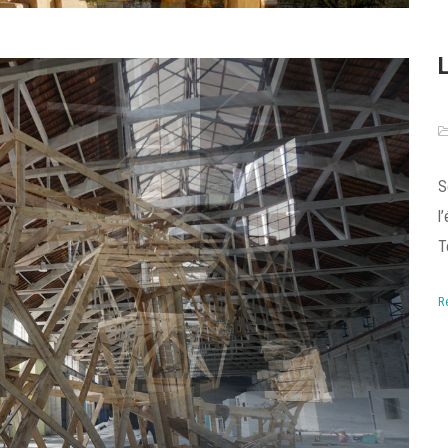
S
l
T
R