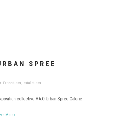
URBAN SPREE
Expositions
,
Installations
xposition collective V.A.O Urban Spree Galerie
ead More ›