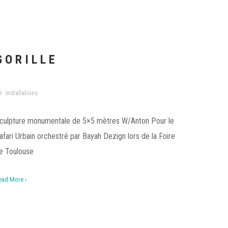
GORILLE
Installations
culpture monumentale de 5×5 mètres W/Anton Pour le
afari Urbain orchestré par Bayah Dezign lors de la Foire
e Toulouse
ead More ›