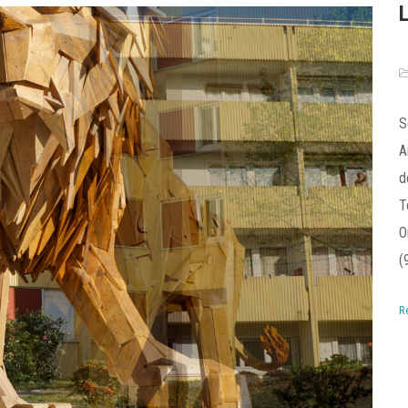
S
A
d
T
O
(
R