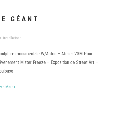
LE GÉANT
Installations
culpture monumentale W/Anton – Atelier V3M Pour
’évènement Mister Freeze – Exposition de Street Art –
oulouse
ead More ›