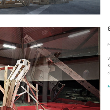
S
S
d
R