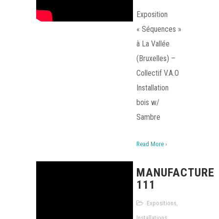
Exposition
« Séquences »
à La Vallée
(Bruxelles) –
Collectif V.A.O
Installation
bois w/
Sambre
Read More ›
MANUFACTURE
111
Expositions
,
Installations