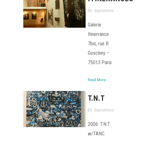
Expositions
Galerie
Itinerrance
7bis, rue R.
Goscinny –
75013 Paris
Read More ›
T.N.T
Expositions
2006. T.N.T
w/TANC.