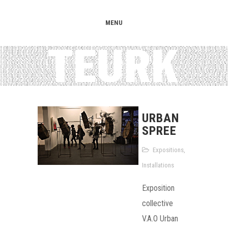
MENU
URBAN
SPREE
Expositions
,
Installations
Exposition
collective
V.A.O Urban