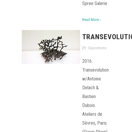
Spree Galerie
Read More ›
TRANSEVOLUTI
Expositions
2016.
Transevolution
w/Antoine
Delach &
Bastien
Dubois.
Ateliers de
Sèvres, Paris.
(Group Show)