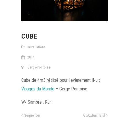
CUBE
Installations
2014
Cergy-Pontoise
Cube de 4m3 réalisé pour l’évènement iNuit
Visages du Monde
– Cergy Pontoise
W/ Sambre . Run
Séquences
ArtAzylum [Bis]