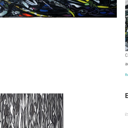
C
a
R