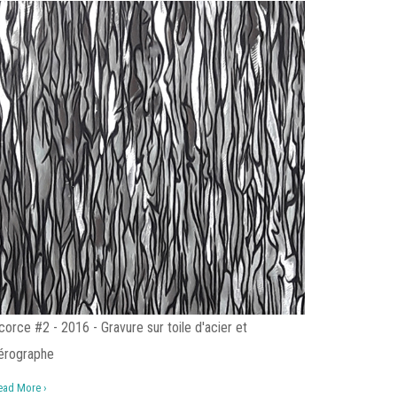
corce #2 - 2016 - Gravure sur toile d'acier et
érographe
ead More ›