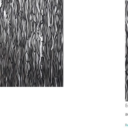
E
a
R